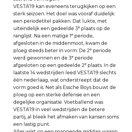
VESTA’19 kan eveneens terugkijken op een
sterk seizoen. Het doel was vooraf duidelijk:
een periodetitel pakken. Dat lukte, met
e
uiteindelijk een gedeelde 3
plaats op de
e
ranglijst. Na een matige 1
periode,
afgesloten in de middenmoot, kwam de
e
ploeg steeds beter in vorm. De 2
periode
e
werd gewonnen en de 3
periode
e
afgesloten op een gedeelde 2
plaats. In de
laatste 14 wedstrijden leed VESTA’19 slechts
één nederlaag, wat onderstreept dat de
vorm goed is. Net als Essche Boys bouwt de
ploeg op een sterke defensie en een
degelijke organisatie. Voetballend was
VESTA’19 in veel wedstrijden de betere
partij, al bleek het afmaken van kansen soms
een lastig punt.
Alles wijst op een spannende middag waarin