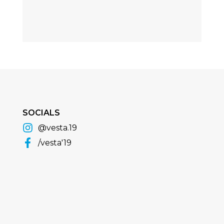
SOCIALS
@vesta.19
/vesta'19