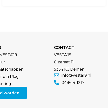
S
CONTACT
VESTA'19
VESTA'19
uur
Osstraat 11
aatschappen
5354 KC Demen
info@vesta19.nl
 d'n Plag
0486-411217
soring
id worden