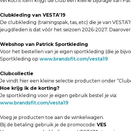
verkocht item krijgt de club een kleine bijdrage van Pat
Clubkleding van VESTA’19
De clubkleding (trainingspak, tas, etc) die je van VESTA
jeugdleden is dat vóór het seizoen 2026-2027. Daarover kr
Webshop van Patrick Sportkleding
Voor het bestellen van je eigen sportkleding (die je bij
Sportkleding op
www.brandsfit.com/vesta19
Clubcollectie
Je vindt hier een kleine selectie producten onder “Clubc
Hoe krijg ik de korting?
Je sportkleding voor je eigen gebruik bestel je via:
www.brandsfit.com/vesta19
Voeg je producten toe aan de winkelwagen.
Bij de betaling gebruik je de promocode:
VES