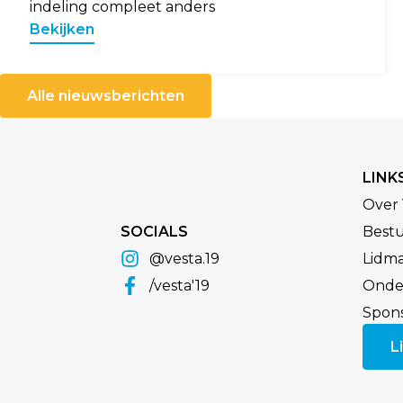
indeling compleet anders
Bekijken
Alle nieuwsberichten
LINK
Over 
SOCIALS
Best
@vesta.19
Lidm
/vesta'19
Onder
Spon
L