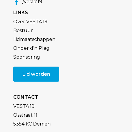
/vesta'19
LINKS
Over VESTA'19
Bestuur
Lidmaatschappen
Onder d'n Plag
Sponsoring
Lid worden
CONTACT
VESTA'19
Osstraat 11
5354 KC Demen