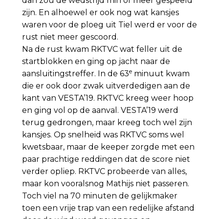
dan zou de wedstrijd min of meer gespeeld
zijn. En alhoewel er ook nog wat kansjes
waren voor de ploeg uit Tiel werd er voor de
rust niet meer gescoord.
Na de rust kwam RKTVC wat feller uit de
startblokken en ging op jacht naar de
e
aansluitingstreffer. In de 63
minuut kwam
die er ook door zwak uitverdedigen aan de
kant van VESTA’19. RKTVC kreeg weer hoop
en ging vol op de aanval. VESTA’19 werd
terug gedrongen, maar kreeg toch wel zijn
kansjes. Op snelheid was RKTVC soms wel
kwetsbaar, maar de keeper zorgde met een
paar prachtige reddingen dat de score niet
verder opliep. RKTVC probeerde van alles,
maar kon vooralsnog Mathijs niet passeren.
Toch viel na 70 minuten de gelijkmaker
toen een vrije trap van een redelijke afstand