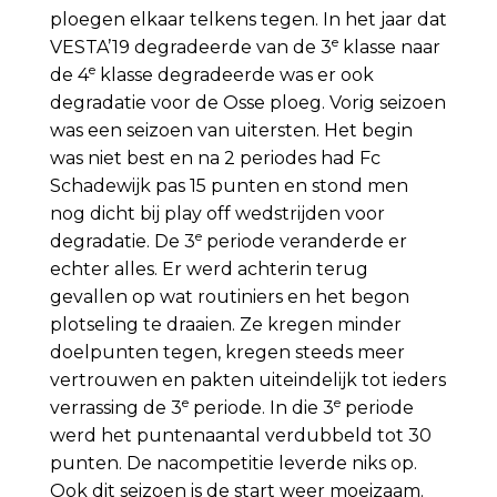
ploegen elkaar telkens tegen. In het jaar dat
e
VESTA’19 degradeerde van de 3
klasse naar
e
de 4
klasse degradeerde was er ook
degradatie voor de Osse ploeg. Vorig seizoen
was een seizoen van uitersten. Het begin
was niet best en na 2 periodes had Fc
Schadewijk pas 15 punten en stond men
nog dicht bij play off wedstrijden voor
e
degradatie. De 3
periode veranderde er
echter alles. Er werd achterin terug
gevallen op wat routiniers en het begon
plotseling te draaien. Ze kregen minder
doelpunten tegen, kregen steeds meer
vertrouwen en pakten uiteindelijk tot ieders
e
e
verrassing de 3
periode. In die 3
periode
werd het puntenaantal verdubbeld tot 30
punten. De nacompetitie leverde niks op.
Ook dit seizoen is de start weer moeizaam.