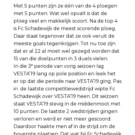
Met 5 punten zijn ze één van de 4 ploegen
met 5 punten. Wat wel opvalt is dat de
ploeg veel en makkelijk scoort. Na de top 4
is Fc Schadewijk de meest scorende ploeg.
Daar staat tegenover dat ze ook veruit de
meeste goals tegenkrijgen. Tot nu toe zijn
dat er al 22 al moet wel gezegd worden dat
15 van die doelpunten in 3 duels vielen.
e
In die 3
periode van vorig seizoen lag
VESTA’19 lang op pole position en leek het
er op dat die periode naar VESTA’19 ging. Pas
in de laatste competitiewedstrijd wipte Fc
Schadewijk over VESTA’19 heen. Dit seizoen
staat VESTA’19 stevig in de middenmoot met
10 punten. De laatste 2 wedstrijden gingen
verloren en werd er niet meer gescoord.
Daardoor haakte men af in de strijd om de
bovenste plaatsen. Dat wat bij Fc Schadewijk