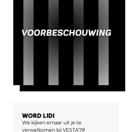
WORD LID!
We kijken ernaar uit je te
verwelkomen bij VESTA’19!